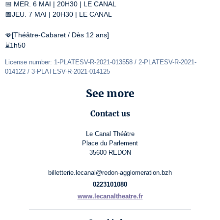
📅 MER. 6 MAI | 20H30 | LE CANAL

📅JEU. 7 MAI | 20H30 | LE CANAL

🪭[Théâtre-Cabaret / Dès 12 ans]

⌛1h50
License number: 1-PLATESV-R-2021-013558 / 2-PLATESV-R-2021-
014122 / 3-PLATESV-R-2021-014125
See more
Contact us
Le Canal Théâtre
Place du Parlement
35600 REDON
billetterie.lecanal@redon-agglomeration.bzh
0223101080
www.lecanaltheatre.fr